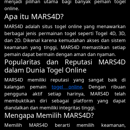
menjadi pilihan utama bagi banyak pemain togel
online.
Apa itu MARS4D?
MARS4D adalah situs togel online yang menawarkan
berbagai jenis permainan togel seperti Togel 4D, 3D,
dan 2D. Dikenal karena kemudahan akses dan sistem
keamanan yang tinggi, MARS4D memastikan setiap
pemain dapat bermain dengan aman dan nyaman.
Popularitas dan Reputasi MARS4D
dalam Dunia Togel Online
MARS4D memiliki reputasi yang sangat baik di
kalangan pemain
togel online
. Dengan ribuan
pengguna aktif setiap harinya, MARS4D telah
membuktikan diri sebagai platform yang dapat
diandalkan dan memiliki integritas tinggi.
Mengapa Memilih MARS4D?
Memilih MARS4D berarti memilih keamanan,