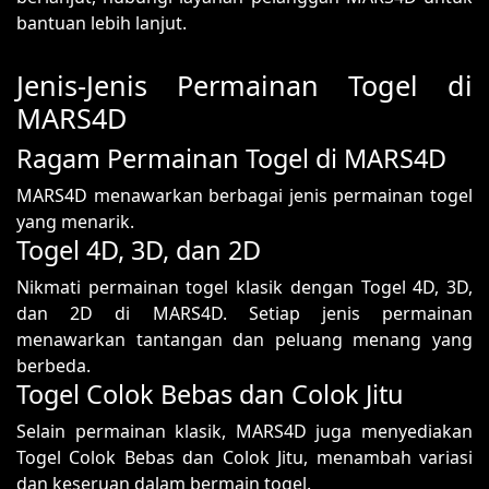
bantuan lebih lanjut.
Jenis-Jenis Permainan Togel di
MARS4D
Ragam Permainan Togel di MARS4D
MARS4D menawarkan berbagai jenis permainan togel
yang menarik.
Togel 4D, 3D, dan 2D
Nikmati permainan togel klasik dengan Togel 4D, 3D,
dan 2D di MARS4D. Setiap jenis permainan
menawarkan tantangan dan peluang menang yang
berbeda.
Togel Colok Bebas dan Colok Jitu
Selain permainan klasik, MARS4D juga menyediakan
Togel Colok Bebas dan Colok Jitu, menambah variasi
dan keseruan dalam bermain togel.