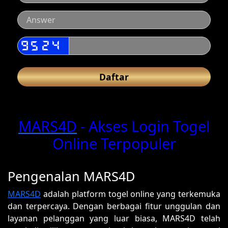
Daftar
MARS4D
- Akses Login Togel
Online Terpopuler
Pengenalan MARS4D
MARS4D
adalah platform togel online yang terkemuka
dan terpercaya. Dengan berbagai fitur unggulan dan
layanan pelanggan yang luar biasa, MARS4D telah